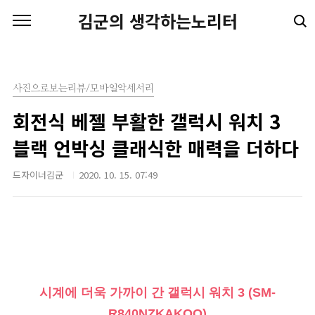
본문 바로가기
김군의 생각하는노리터
사진으로보는리뷰/모바일악세서리
회전식 베젤 부활한 갤럭시 워치 3
블랙 언박싱 클래식한 매력을 더하다
드자이너김군
2020. 10. 15. 07:49
시계에 더욱 가까이 간 갤럭시 워치 3 (SM-
R840NZKAKOO)