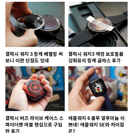
갤럭시 워치 3 링케 베젤링 써
갤럭시 워치3 액정 보호필름
보니 이런 단점도 있네
강화유리 링케 글라스 후기
갤럭시 버즈 라이브 케이스 스
애플워치 6 블루 알루미늄 이
파이더맨 마블 팬심으로 구입
쁘네! 애플워치 SE와 차이점
한 후기
은?