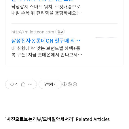
품
낙상감지 스마트 워치. 로켓배송으로
내일 손목 위 편리함을 경험하세요! 바
쁜 일상, 부모님 선물까지! 가볍고 똑
똑한 갤럭시 워치로 스마트하게.
http://m.lotteon.com
광고
삼성전자 X 롯데ON 첫구매 최대
5천원 혜택!
내 취향에 딱 맞는 브랜드별 혜택+중
복 쿠폰! 지금 롯데온에서 만나보세
요!
4
구독하기
'사진으로보는리뷰/모바일악세서리'
Related Articles