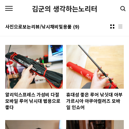
본문 바로가기
김군의 생각하는노리터
사진으로보는리뷰/낚시채비및용품
(9)
알리익스프레스 가성비 다절
휴대성 좋은 루어 낚싯대 아부
모바일 루어 낚시대 범용으로
가르시아 아쿠아컬러즈 모바
좋다
일 인쇼어