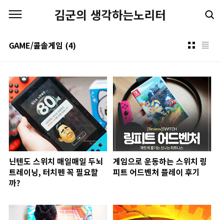
본문 바로가기
김군의 생각하는노리터
GAME/콜솔게임
(4)
닌텐도 스위치 매일매일 두뇌
게임으로 운동하는 스위치 링
트레이닝, 터치펜 꼭 필요할
피트 어드벤처 플레이 후기
까?