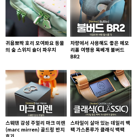
귀욤뽀짝 호리 모여봐요 동물
차량에서 사용해도 좋은 메모
의 숲 스위치 숄더 파우치
리폼 여행용 목베개 불버드
BR2
스웨덴 감성 주얼리 마크 미렌
스타일이 살아 있는 데일리 백
(marc mirren) 골드링 반지
팩 가스톤루가 클래식 백팩
후기