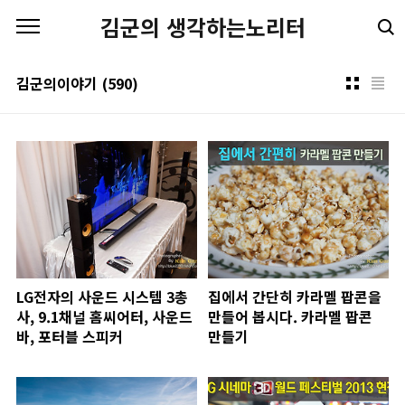
본문 바로가기
김군의 생각하는노리터
김군의이야기
(590)
LG전자의 사운드 시스템 3총
집에서 간단히 카라멜 팝콘을
사, 9.1채널 홈씨어터, 사운드
만들어 봅시다. 카라멜 팝콘
바, 포터블 스피커
만들기