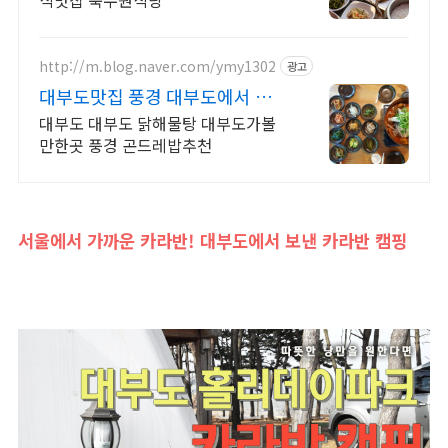
식맛집 북수원식당
http://m.blog.naver.com/ymy1302
광고
대부도맛집 풍경 대부도에서 맛보
는 닭해물탕!
대부도 대부도 닭해물탕 대부도가볼
만한곳 풍경 곤드레밥추천
서울에서 가까운 카라반! 대부도에서 보낸 카라반 캠핑