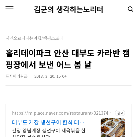
본문 바로가기
김군의 생각하는노리터
사진으로떠나는여행/캠핑스토리
홀리데이파크 안산 대부도 카라반 캠
핑장에서 보낸 어느 봄 날
드자이너김군
2013. 3. 20. 15:04
https://m.place.naver.com/restaurant/3213748
광고
9/
대부도 게장 생선구이 한식 대부
도맛집
간장,양념게장 생선구이 제육볶음 한