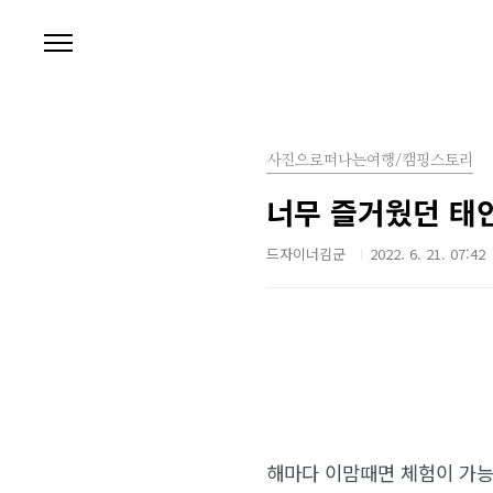
본문 바로가기
사진으로떠나는여행/캠핑스토리
너무 즐거웠던 태
드자이너김군
2022. 6. 21. 07:42
해마다 이맘때면 체험이 가능