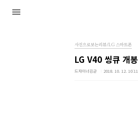
본문 바로가기
사진으로보는리뷰/LG 스마트폰
LG V40 씽큐 
드자이너김군
2018. 10. 12. 10:11