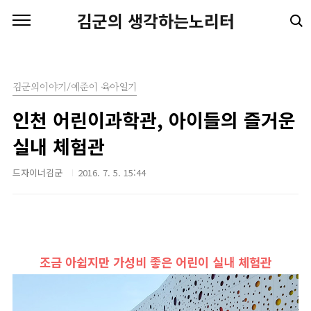
본문 바로가기
김군의 생각하는노리터
김군의이야기/예준이 육아일기
인천 어린이과학관, 아이들의 즐거운
실내 체험관
드자이너김군
2016. 7. 5. 15:44
조금 아쉽지만 가성비 좋은 어린이 실내 체험관