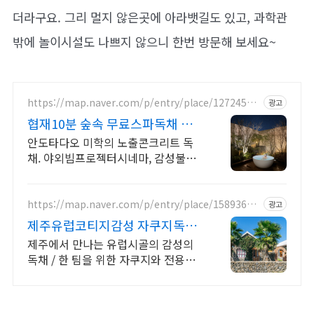
더라구요. 그리 멀지 않은곳에 아라뱃길도 있고, 과학관
밖에 놀이시설도 나쁘지 않으니 한번 방문해 보세요~
https://map.naver.com/p/entry/place/12724511
광고
34
협재10분 숲속 무료스파독채 퀸
침대 2개 가족/커플 독채
안도타다오 미학의 노출콘크리트 독
채. 야외빔프로젝터시네마, 감성불멍,
무료야외스파 퀸침대2개 여유로운 숙
면. 프리미엄 오베스 어메니티, 캡슐커
피완비. 먼지없는 청결
https://map.naver.com/p/entry/place/15893686
광고
56
제주유럽코티지감성 자쿠지독채
프라이빗 제주여행, 유럽감성
제주에서 만나는 유럽시골의 감성의
독채 / 한 팀을 위한 자쿠지와 전용온
실바베큐 모두 다른 다양한 유럽 감성
의 제주독채에서 즐기는 프라이빗 자
쿠지와 전용온실바베큐