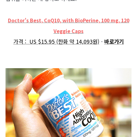
Doctor's Best, CoQ10, with BioPerine, 100 mg, 120
Veggie Caps
가격 : US
$15.95 (한화 약 14,093원)
-
바로가기