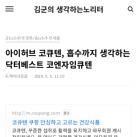
본문 바로가기
김군의 생각하는노리터
iHerb완전정복/iherb추천제품
아이허브 코큐텐, 흡수까지 생각하는
닥터베스트 코엔자임큐텐
드자이너김군
2019. 5. 5. 11:10
http://m.coupang.com
광고
코큐텐 쿠팡 안심하고 고르는 건강식품
코큐텐, 꾸준한 섭취로 활력을 유지하고 와우회원 캐시