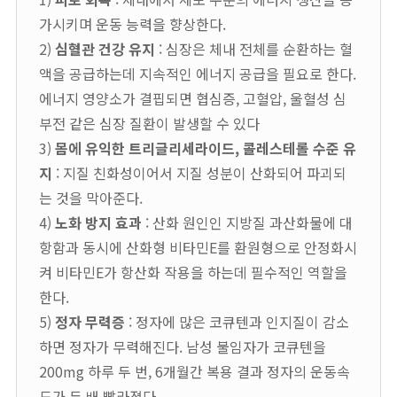
가시키며 운동 능력을 향상한다.
2)
심혈관 건강 유지
: 심장은 체내 전체를 순환하는 혈
액을 공급하는데 지속적인 에너지 공급을 필요로 한다.
에너지 영양소가 결핍되면 협심증, 고혈압, 울혈성 심
부전 같은 심장 질환이 발생할 수 있다
3)
몸에 유익한 트리글리세라이드, 콜레스테롤 수준 유
지
: 지질 친화성이어서 지질 성분이 산화되어 파괴되
는 것을 막아준다.
4)
노화 방지 효과
: 산화 원인인 지방질 과산화물에 대
항함과 동시에 산화형 비타민E를 환원형으로 안정화시
켜 비타민E가 항산화 작용을 하는데 필수적인 역할을
한다.
5)
정자 무력증
: 정자에 많은 코큐텐과 인지질이 감소
하면 정자가 무력해진다. 남성 불임자가 코큐텐을
200mg 하루 두 번, 6개월간 복용 결과 정자의 운동속
도가 두 배 빨라졌다.