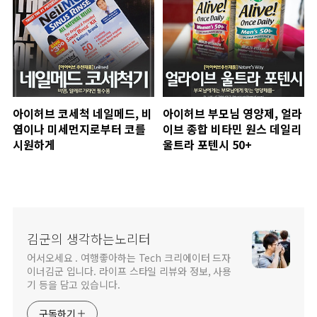
아이허브 코세척 네일메드, 비
아이허브 부모님 영양제, 얼라
염이나 미세먼지로부터 코를
이브 종합 비타민 원스 데일리
시원하게
울트라 포텐시 50+
김군의 생각하는노리터
어서오세요 . 여행좋아하는 Tech 크리에이터 드자
이너김군 입니다. 라이프 스타일 리뷰와 정보, 사용
기 등을 담고 있습니다.
구독하기