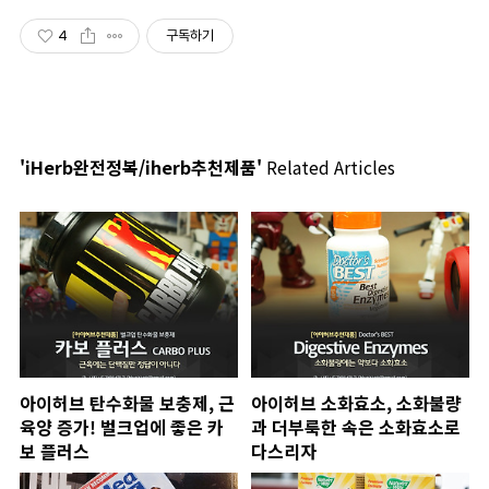
4
구독하기
'iHerb완전정복/iherb추천제품'
Related Articles
아이허브 탄수화물 보충제, 근
아이허브 소화효소, 소화불량
육양 증가! 벌크업에 좋은 카
과 더부룩한 속은 소화효소로
보 플러스
다스리자