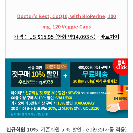
Doctor's Best, CoQ10, with BioPerine, 100
mg, 120 Veggie Caps
가격 : US
$15.95 (한화 약
14,093원
)
-
바로가기
신규회원 10%
기존회원
5 % 할인 : epi935(자동 적용)