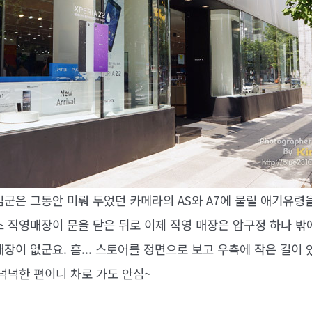
김군은 그동안 미뤄 두었던 카메라의 AS와 A7에 물릴 애기유
스 직영매장이 문을 닫은 뒤로 이제 직영 매장은 압구정 하나 밖
장이 없군요. 흠... 스토어를 정면으로 보고 우측에 작은 길이
넉넉한 편이니 차로 가도 안심~