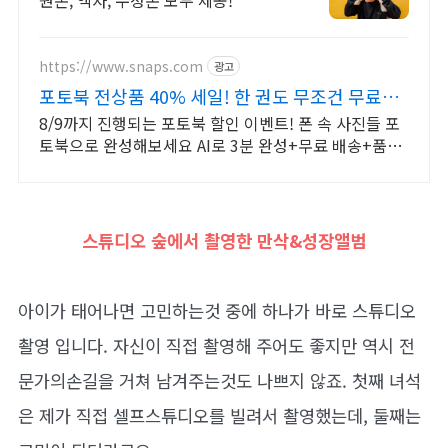
원본, 액자, 수정본 모두 제공!
https://www.snaps.com
광고
포토북 전상품 40% 세일! 한 권도 무조건 무료배
송
8/9까지 진행되는 포토북 할인 이벤트! 폰 속 사진들 포
토북으로 완성해보세요 AI로 3분 완성+무료 배송+품질
보증 포토북으로 지금 만드세요
스튜디오 숲에서 촬영한 만삭&성장앨범
아이가 태어나면 고민하는것 중에 하나가 바로 스튜디오
촬영 입니다. 자신이 직접 촬영해 주어도 좋지만 역시 전
문가의손길을 거쳐 남겨주는것도 나쁘지 않죠. 첫째 녀석
은 제가 직접 셀프스튜디오를 빌려서 촬영했는데, 둘째는