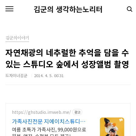
본문 바로가기
김군의 생각하는노리터
김군의이야기
자연채광의 네추럴한 추억을 담을 수
있는 스튜디오 숲에서 성장앨범 촬영
드자이너김군
2014. 4. 5. 00:31
https://ghstudio.imweb.me/
광고
가족사진전문 지에이치스튜디오
인물중심 사진관
여름 초특가 가족사진, 99,000원으로