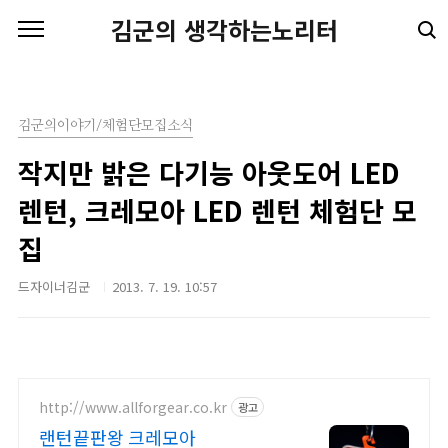
본문 바로가기
김군의 생각하는노리터
김군의이야기/체험단모집소식
작지만 밝은 다기능 아웃도어 LED
렌턴, 크레모아 LED 렌턴 체험단 모
집
드자이너김군
2013. 7. 19. 10:57
http://www.allforgear.co.kr
광고
랜턴끝판왕 크레모아