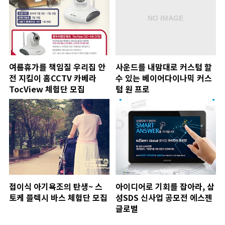
여름휴가를 책임질 우리집 안
사운드를 내맘대로 커스텀 할
전 지킴이 홈CCTV 카베라
수 있는 베이어다이나믹 커스
TocView 체험단 모집
텀 원 프로
접이식 아기욕조의 탄생~ 스
아이디어로 기회를 잡아라, 삼
토케 플렉시 바스 체험단 모집
성SDS 신사업 공모전 에스젠
글로벌