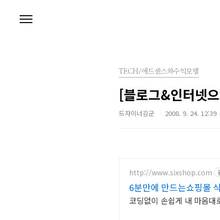
본문 바로가기
TECH/애드센스와수익모델
[블로그&인터넷으
드자이너김군
2008. 9. 24. 12:39
http://www.sixshop.com
6분만에 만드는쇼핑몰 
코딩없이 손쉽게 내 마음대로