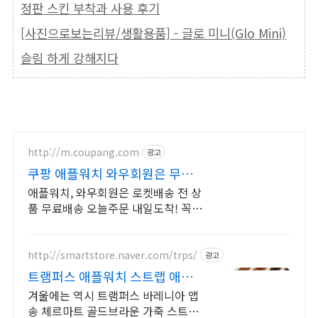
정판 스킨 부착과 사용 후기
[사진으로보는리뷰/생활용품] - 글로 미니(Glo Mini)
슬림 하게 강해지다
http://m.coupang.com
광고
쿠팡 애플워치 와우회원은 무제한
무료 배송
애플워치, 와우회원은 로켓배송 전 상
품 무료배송 오늘주문 내일도착! 꼭 필
요한 제품은 쿠팡에서 더 저렴하게, 로
켓배송으로 더 빠르게!
http://smartstore.naver.com/trps/
광고
트램퍼스 애플워치 스트랩 애플워
치스트랩 트램퍼스 가죽
겨울에는 역시 트램퍼스 바레니아 앱
송 체르마트 골드브라운 가죽 스트랩