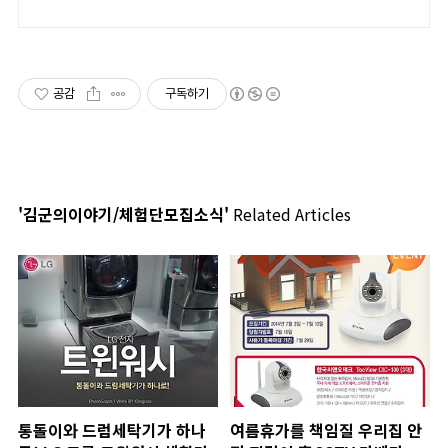
! 최고급가죽제품을 현재10~36% 할
인판매 중입니다
공감
구독하기
'김군의이야기/체험단모집소식'
Related Articles
통돌이와 드럼세탁기가 하나
여름휴가를 책임질 우리집 안