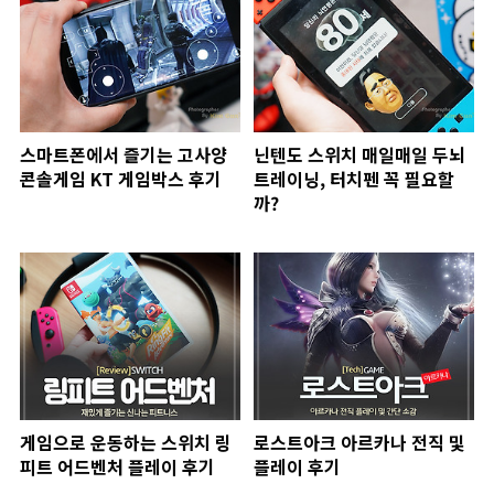
스마트폰에서 즐기는 고사양
닌텐도 스위치 매일매일 두뇌
콘솔게임 KT 게임박스 후기
트레이닝, 터치펜 꼭 필요할
까?
게임으로 운동하는 스위치 링
로스트아크 아르카나 전직 및
피트 어드벤처 플레이 후기
플레이 후기