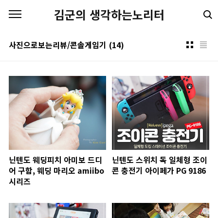
본문 바로가기
김군의 생각하는노리터
사진으로보는리뷰/콘솔게임기
(14)
닌텐도 웨딩피치 아미보 드디
닌텐도 스위치 독 일체형 조이
어 구함, 웨딩 마리오 amiibo
콘 충전기 아이페가 PG 9186
시리즈