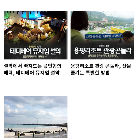
설악에서 빠져드는 곰인형의
용평리조트 관광 곤돌라, 산을
매력, 테디베어 뮤지엄 설악
즐기는 특별한 방법