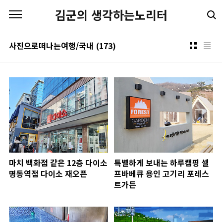
본문 바로가기
김군의 생각하는노리터
사진으로떠나는여행/국내
(173)
마치 백화점 같은 12층 다이소
특별하게 보내는 하루캠핑 셀
명동역점 다이소 재오픈
프바베큐 용인 고기리 포레스
트가든