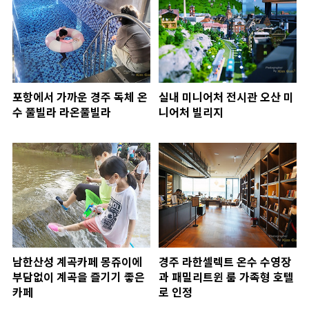
포항에서 가까운 경주 독체 온
실내 미니어처 전시관 오산 미
수 풀빌라 라온풀빌라
니어처 빌리지
남한산성 계곡카페 몽쥬이에
경주 라한셀렉트 온수 수영장
부담없이 계곡을 즐기기 좋은
과 패밀리트윈 룸 가족형 호텔
카페
로 인정