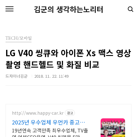
본문 바로가기
김군의 생각하는노리터
TECH/모바일
LG V40 씽큐와 아이폰 Xs 맥스 영상
촬영 핸드헬드 및 화질 비교
드자이너김군
2018. 11. 22. 11:49
http://www.happy-car.kr
광고
2025년 우수업체 우먼카 중고차
는 최우수모범업체에서!
19년연속 고객만족 최우수업체, TV출