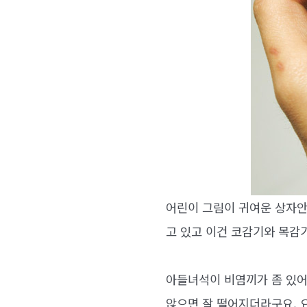
어린이 그림이 귀여운 상자안
고 있고 이건 코감기와 목감
아들녀석이 비염끼가 좀 있어
않으면 잘 떨어지더라구요. 