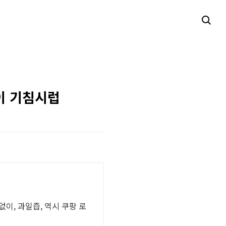
이 기침시럽
이, 과일즙, 역시 쿠팡 로