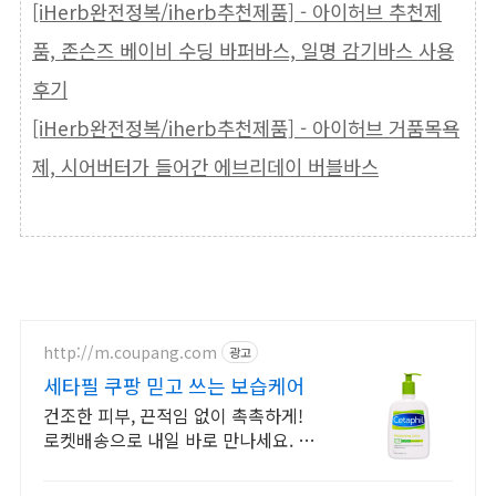
[iHerb완전정복/iherb추천제품] - 아이허브 추천제
품, 존슨즈 베이비 수딩 바퍼바스, 일명 감기바스 사용
후기
[iHerb완전정복/iherb추천제품] - 아이허브 거품목욕
제, 시어버터가 들어간 에브리데이 버블바스
http://m.coupang.com
광고
세타필 쿠팡 믿고 쓰는 보습케어
건조한 피부, 끈적임 없이 촉촉하게!
로켓배송으로 내일 바로 만나세요. 온
가족 민감 피부 보습 고민 해결! 발뒤
꿈치도 매끈하게 가꿔주는 로션.