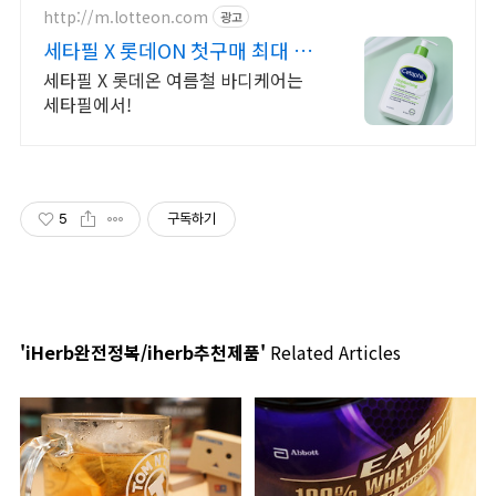
http://m.lotteon.com
광고
세타필 X 롯데ON 첫구매 최대 5
천원 혜택!
세타필 X 롯데온 여름철 바디케어는
세타필에서!
5
구독하기
'iHerb완전정복/iherb추천제품'
Related Articles