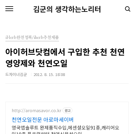
본문 바로가기
김군의 생각하는노리터
iHerb완전정복/iherb추천제품
아이허브닷컴에서 구입한 추천 천연
영양제와 천연오일
드자이너김군
2012. 8. 15. 18:08
http://aromasavor.co.kr
광고
천연오일전문 아로마세이버
영국앱솔루트 완제품직수입,에센셜오일91종,캐리어오