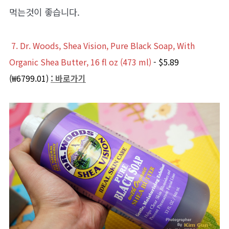
먹는것이 좋습니다.
7. Dr. Woods, Shea Vision, Pure Black Soap, With
Organic Shea Butter, 16 fl oz (473 ml)
- $5.89
(₩6799.01)
: 바로가기