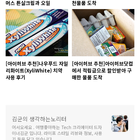
머스 튼살크림과 오일
천물품 도착
[아이허브 추천]나우푸드 자일
[아이허브 추천]아이허브닷컴
리화이트(XyliWhite) 치약
에서 적립금으로 할인받아 구
사용 후기
매한 물품 도착
김군의 생각하는노리터
어서오세요 . 여행좋아하는 Tech 크리에이터 드자
이너김군 입니다. 라이프 스타일 리뷰와 정보, 사용
기 등을 담고 있습니다.