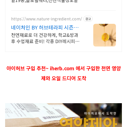
일19종,플로럴워터,천연식물성오일
https://www.nature-ingredient.com/
광고
네이처인 BY 허브테라피 시즌별
DIY화장품 레시피!
천연재료로 더 건강하게, 학교&방과
후 수업재료 준비! 각종 DIY레시피까
지 완벽
아이허브 구입 추천~ iherb.com 에서 구입한 천연 영양
제와 오일 드디어 도착