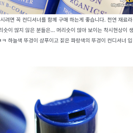
시려면 꼭 컨디셔너를 함께 구매 하는게 좋습니다. 천연 재료라
리숫이 많지 않은 분들은... 머리숫이 많아 보이는 착시현상이 
ㅋㅋ 하늘색 뚜겅이 샴푸이고 짙은 파랑색의 뚜겅이 컨디셔너 입