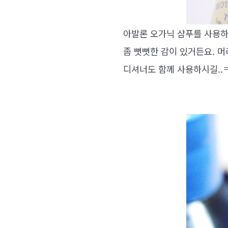
아발론 오가닉 샴푸를 사용하
좀 뻣뻣한 감이 있거든요. 머
디셔너도 함께 사용하시길..