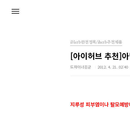
본문 바로가기
iHerb완전정복/iherb추천제품
[아이허브 추천]
드자이너김군
2012. 4. 21. 02:40
지루성 피부염이나 탈모예방에