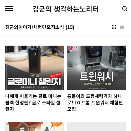
본문 바로가기
김군의 생각하는노리터
김군의이야기/체험단모집소식
(15)
나에게 어울리는 글로 미니는
통돌이와 드럼세탁기가 하나
블랙 한정판? 글로 스타일 챌
로! LG 트롬 트윈워시 체험단
린지
모집