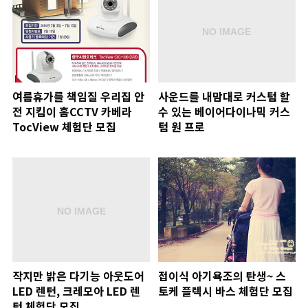
여름휴가를 책임질 우리집 안
사운드를 내맘대로 커스텀 할
전 지킴이 홈CCTV 카베라
수 있는 베이어다이나믹 커스
TocView 체험단 모집
텀 원 프로
작지만 밝은 다기능 아웃도어
접이식 아기욕조의 탄생~ 스
LED 렌턴, 크레모아 LED 렌
토케 플렉시 바스 체험단 모집
턴 체험단 모집