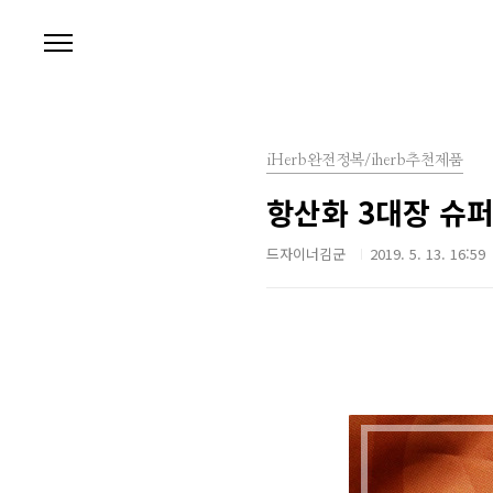
본문 바로가기
iHerb완전정복/iherb추천제품
항산화 3대장 슈
드자이너김군
2019. 5. 13. 16:59