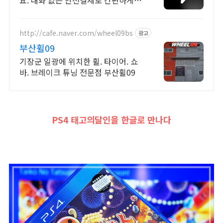
요. 대화 없는 안전결제로 간편하게!
전국 각지에서 올라오는 전국구 최다
상품 매일 10만 개 이상의 신규 상품
업로드
http://cafe.naver.com/wheel09bs
광고
부산휠09
기장군 일광에 위치한 휠. 타이어. 쇼
바. 브레이크 튜닝 전문점 부산휠09
PS4 태고의달인을 한글로 만나다