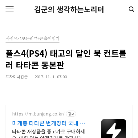
본문 바로가기
김군의 생각하는노리터
사진으로보는리뷰/콘솔게임기
플스4(PS4) 태고의 달인 북 컨트롤
러 타타콘 동본판
드자이너김군
2017. 11. 1. 07:00
https://m.bunjang.co.kr/
광고
미개봉 타타콘 번개장터 국내 최
대 브랜드 중고거래
타타콘 새상품을 중고가로 구매하세