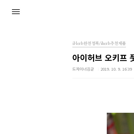
본문 바로가기
iHerb완전정복/iherb추천제품
아이허브 오키프 풋
드자이너김군
2019. 10. 9. 16:39