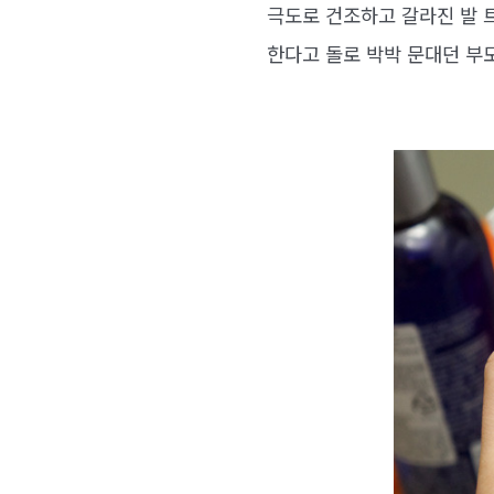
극도로 건조하고 갈라진 발 
한다고 돌로 박박 문대던 부