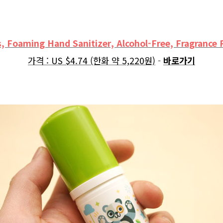
, Foaming Hand Sanitizer, Alcohol-Free, Fragrance F
가격 : US $4.74 (한화 약 5,220원)
-
바로가기