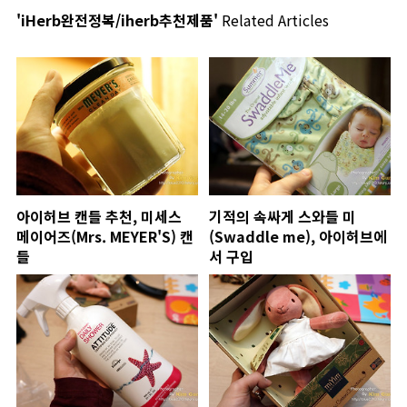
'iHerb완전정복/iherb추천제품'
Related Articles
아이허브 캔들 추천, 미세스
기적의 속싸게 스와들 미
메이어즈(Mrs. MEYER'S) 캔
(Swaddle me), 아이허브에
들
서 구입