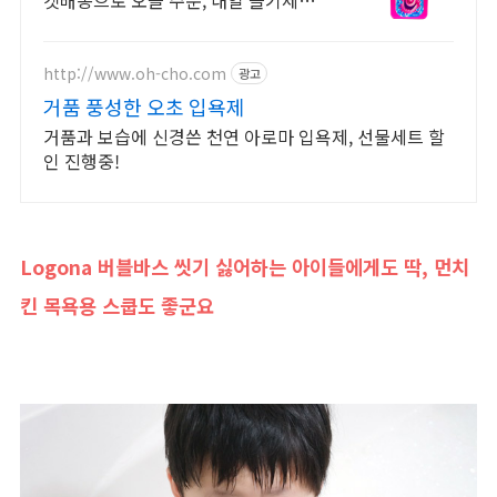
켓배송으로 오늘 주문, 내일 즐기세요!
육아 꿀템! 아이 잠투정 줄이는 거품.
물받기 전 가루부터 넣어 거품 팡팡!
http://www.oh-cho.com
광고
거품 풍성한 오초 입욕제
거품과 보습에 신경쓴 천연 아로마 입욕제, 선물세트 할
인 진행중!
Logona 버블바스 씻기 싫어하는 아이들에게도 딱, 먼치
킨 목욕용 스쿱도 좋군요