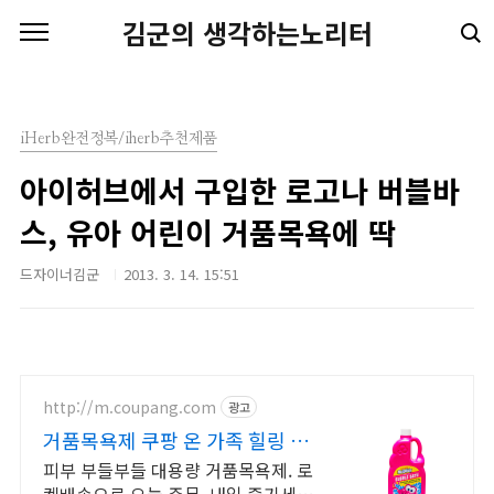
본문 바로가기
김군의 생각하는노리터
iHerb완전정복/iherb추천제품
아이허브에서 구입한 로고나 버블바
스, 유아 어린이 거품목욕에 딱
드자이너김군
2013. 3. 14. 15:51
http://m.coupang.com
광고
거품목욕제 쿠팡 온 가족 힐링 목
욕
피부 부들부들 대용량 거품목욕제. 로