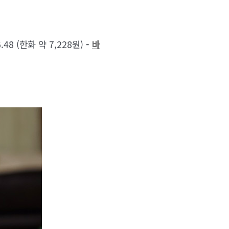
6.48 (한화 약 7,228원)
-
바