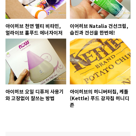
아이허브 천연 멀티 비타민,
이어허브 Natalia 건선크림,
얼라이브 홀푸드 에너자이저
습진과 건선을 한번에!
아이허브 오일 디퓨저 사용기
아이허브의 허니버터칩, 케틀
와 고장없이 잘쓰는 방법
(Kettle) 푸드 감자칩 허니디
죤