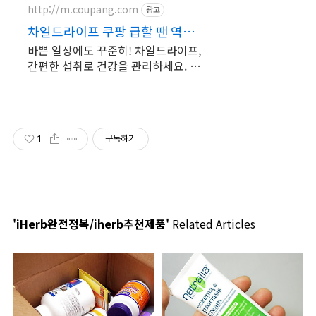
http://m.coupang.com
광고
차일드라이프 쿠팡 급할 땐 역시
로켓배송
바쁜 일상에도 꾸준히! 차일드라이프,
간편한 섭취로 건강을 관리하세요. 영
양제 먹기 힘들어하는 아이도 잘 먹는,
쿠팡에서 찾으세요!
1
구독하기
'iHerb완전정복/iherb추천제품'
Related Articles