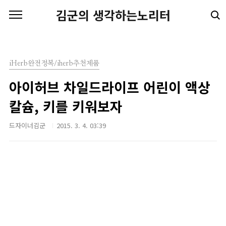
본문 바로가기
김군의 생각하는노리터
iHerb완전정복/iherb추천제품
아이허브 차일드라이프 어린이 액상
칼슘, 키를 키워보자
드자이너김군
2015. 3. 4. 03:39