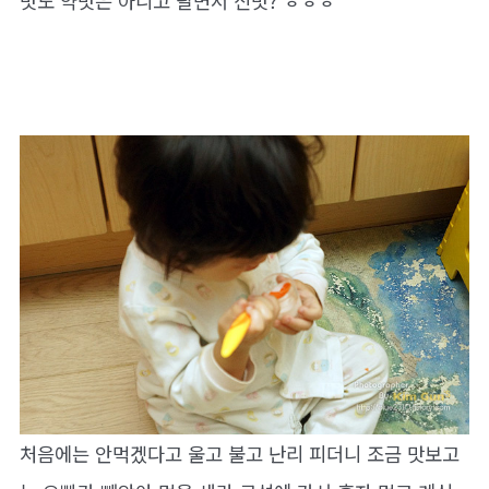
맛도 약맛은 아니고 달면서 신맛? ㅎㅎㅎ
처음에는 안먹겠다고 울고 불고 난리 피더니 조금 맛보고