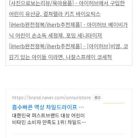
[사진으로보는리뷰/육아용품] - 아이허브에서 구입한
어린이 유산균, 컬쳐렐라 키즈 바이오틱스
[iHerb완전정복/iherb추천제품] - 아이허브 베이비가
닉 어린이 손소독 세정제, 포밍 세니타이저
[iHerb완전정복/iherb추천제품] - [아이허브]비염, 코
감기 있는 아이들 이라면, 나잘스프레이 코세척
https://brand.naver.com/onnuristore
광고
흡수빠른 액상 차일드라이프 흡수
빠른 액상형 영양제
대한민국 퍼스트브랜드 대상 어린이
비타민 소비자 만족도 1위! 차일드라
이프로 맛있게