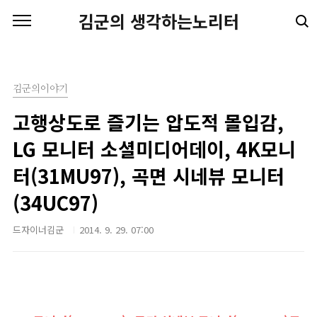
본문 바로가기
김군의 생각하는노리터
김군의이야기
고행상도로 즐기는 압도적 몰입감,
LG 모니터 소셜미디어데이, 4K모니
터(31MU97), 곡면 시네뷰 모니터
(34UC97)
드자이너김군
2014. 9. 29. 07:00