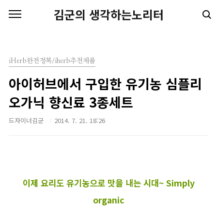
본문 바로가기
김군의 생각하는노리터
iHerb완전정복/iherb추천제품
아이허브에서 구입한 유기농 심플리
오가닉 향신료 3종세트
드자이너김군
2014. 7. 21. 18:26
이제 요리도 유기농으로 맛을 내는 시대~ S
imply
organic