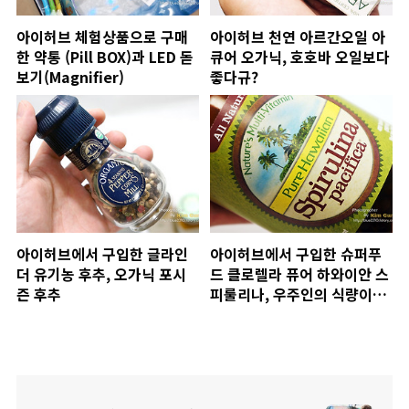
아이허브 체험상품으로 구매
아이허브 천연 아르간오일 아
한 약통 (Pill BOX)과 LED 돋
큐어 오가닉, 호호바 오일보다
보기(Magnifier)
좋다규?
아이허브에서 구입한 글라인
아이허브에서 구입한 슈퍼푸
더 유기농 후추, 오가닉 포시
드 클로렐라 퓨어 하와이안 스
즌 후추
피룰리나, 우주인의 식량이라
고?