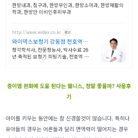
한방내과, 침구과, 한방부인과, 한방소아과, 한방재활의
학과, 한방안 이비인후피부과
http://www.widex.co.kr
광고
와이덱스보청기 강동점 천호역8
번 지하출구 바로연결
청각학석사, 전문청능사, 박사수료 26
년 축적된 보청기 피팅기술, 천호역 바
로연결 청각전문가의 보청기 전문상
담은 사전예약제로 운영됩니다.
중이염 완화에 도움 된다는 웰니스, 정말 좋을까? 사용후
기
아이를 키우는 동안에는 참 신경쓸것이 많습니다. 특히나
유아들의 경우는 어른들과 달리 면역력이 떨어지는 경우