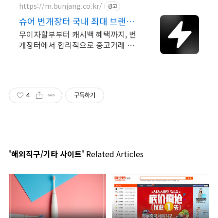
https://m.bunjang.co.kr/
광고
슈어 번개장터 국내 최대 브랜드
중고거래
무이자할부부터 캐시백 혜택까지, 번
개장터에서 합리적으로 중고거래 하
세요 전국 각지에서 올라오는 전국구
최다 상품 매일 10만 개 이상의 신규
상품 업로드
4
구독하기
'해외직구/기타 사이트'
Related Articles